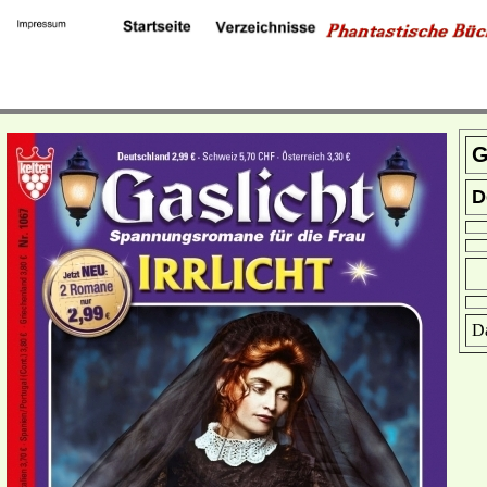
G
D
Da