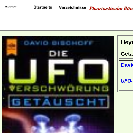
Hey
Getä
Davi
UFO-