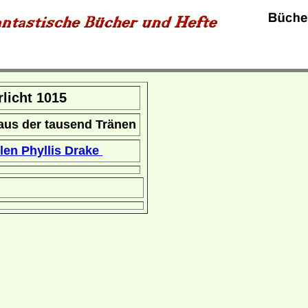
rrlicht 1015
aus der tausend Tränen
llen Phyllis Drake