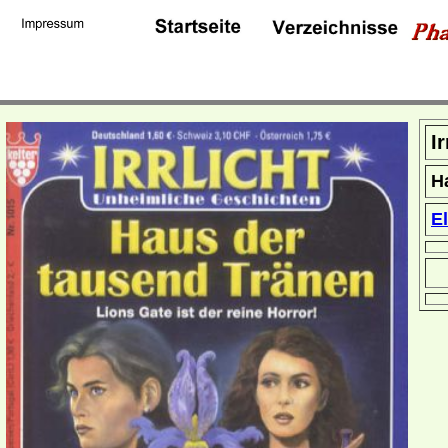
I
H
E