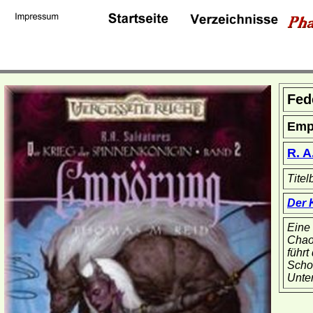
Fed
Emp
R. A
Titel
Der 
Eine
Chao
führt
Scho
Unte