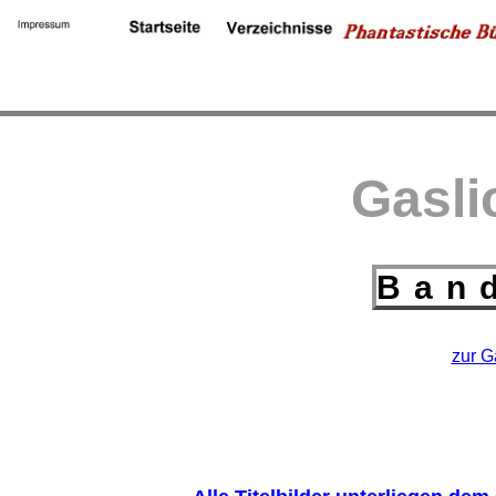
Gasli
Band
zur G